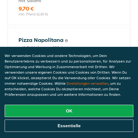
mit Salami
9,70 €
inkl. Pfand (0,00 €)
Pizza Napolitana
mit Schinken und Mais
9,70 €
Wir verwenden Cookies und andere Technologien, um Dein
inkl. Pfand (0,00 €)
Benutzererlebnis zu verbessern und zu personalisieren, für Analysen zur
Optimierung und Werbung in Zusammenarbeit mit Dritten. Wir
verwenden unsere eigenen Cookies und Cookies von Dritten. Wenn Du
auf OK klickst, akzeptierst Du die Verwendung aller Cookies. Wir setzen
immer notwendige Cookies. Wähle
Einstellungen verwalten
, um zu
Pizza Quattro Stagioni
entscheiden, welche Cookies Du akzeptieren möchtest, um Deine
mit Champignons, Schinken und
Präferenzen anzupassen und um weitere Informationen zu finden.
Artischocken
10,50 €
OK
inkl. Pfand (0,00 €)
Online Essen Bestellen
Essentielle